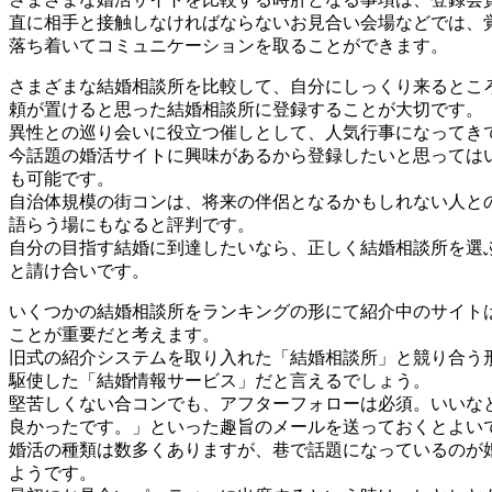
直に相手と接触しなければならないお見合い会場などでは、
落ち着いてコミュニケーションを取ることができます。
さまざまな結婚相談所を比較して、自分にしっくり来るとこ
頼が置けると思った結婚相談所に登録することが大切です。
異性との巡り会いに役立つ催しとして、人気行事になってき
今話題の婚活サイトに興味があるから登録したいと思っては
も可能です。
自治体規模の街コンは、将来の伴侶となるかもしれない人と
語らう場にもなると評判です。
自分の目指す結婚に到達したいなら、正しく結婚相談所を選
と請け合いです。
いくつかの結婚相談所をランキングの形にて紹介中のサイト
ことが重要だと考えます。
旧式の紹介システムを取り入れた「結婚相談所」と競り合う
駆使した「結婚情報サービス」だと言えるでしょう。
堅苦しくない合コンでも、アフターフォローは必須。いいな
良かったです。」といった趣旨のメールを送っておくとよい
婚活の種類は数多くありますが、巷で話題になっているのが
ようです。