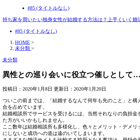
#85 (タイトルなし)
持ち家を買いたい独身女性が結婚する方法は？上手くいく婚
#85 (タイトルなし)
HOME
>
未分類
>
未分類
異性との巡り会いに役立つ催しとして
投稿日：2020年1月8日 更新日：
2020年1月20日
ついこの前までは、「結婚するなんて何年も先のこと」と構
合を占めています。
結婚相談所でサービスを受けるには、当然それなりの負担金
た方がいいかもしれません。
ここ数年は結婚相談所も多様化し、色々とメリット・デメリ
にしないと成功への道は遠のいてしまいます。
さまざまな婚活サイトを比較する時肝となる事項は、登録会